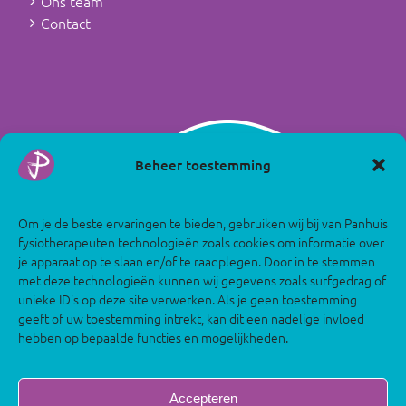
Ons team
Contact
Beheer toestemming
Om je de beste ervaringen te bieden, gebruiken wij bij van Panhuis
fysiotherapeuten technologieën zoals cookies om informatie over
je apparaat op te slaan en/of te raadplegen. Door in te stemmen
met deze technologieën kunnen wij gegevens zoals surfgedrag of
unieke ID's op deze site verwerken. Als je geen toestemming
geeft of uw toestemming intrekt, kan dit een nadelige invloed
hebben op bepaalde functies en mogelijkheden.
Accepteren