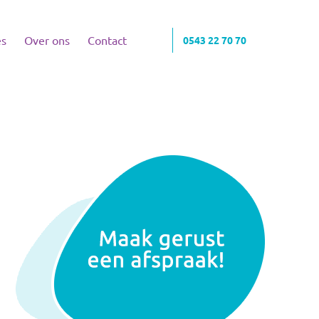
es
Over ons
Contact
0543 22 70 70