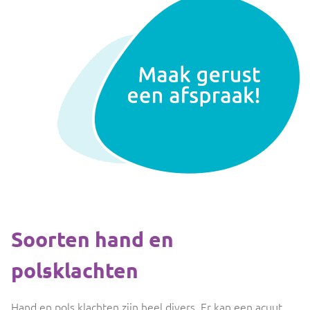
Soorten hand en
polsklachten
Hand en pols klachten zijn heel divers. Er kan een acuut,