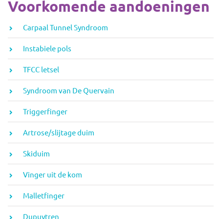
Voorkomende aandoeningen
Carpaal Tunnel Syndroom
Instabiele pols
TFCC letsel
Syndroom van De Quervain
Triggerfinger
Artrose/slijtage duim
Skiduim
Vinger uit de kom
Malletfinger
Dupuytren